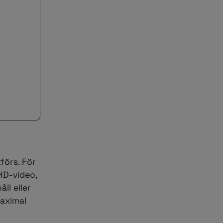
förs. För
HD-video,
ll eller
maximal