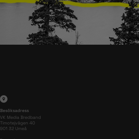
Besöksadress
VK Media Bredband
Timotejvägen 40
901 32 Umeå