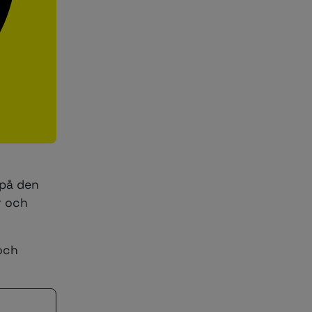
 på den
r och
och