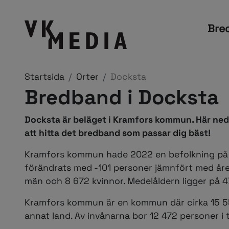
Bre
Startsida
Orter
Docksta
Bredband i Docksta
Docksta är beläget i Kramfors kommun. Här ned
att hitta det bredband som passar dig bäst!
Kramfors kommun hade 2022 en befolkning på 
förändrats med -101 personer jämnfört med året
män och 8 672 kvinnor. Medelåldern ligger på 47
Kramfors kommun är en kommun där cirka 15 558
annat land. Av invånarna bor 12 472 personer i