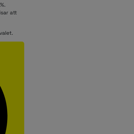
%.
sar att
alet.