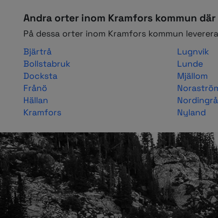
Andra orter inom Kramfors kommun där 
På dessa orter inom Kramfors kommun leverera
Bjärtrå
Lugnvik
Bollstabruk
Lunde
Docksta
Mjällom
Frånö
Noraströ
Hällan
Nordingrå
Kramfors
Nyland