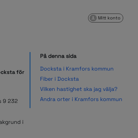
Mitt konto
På denna sida
Docksta i Kramfors kommun
ocksta för
Fiber i Docksta
Vilken hastighet ska jag välja?
Andra orter i Kramfors kommun
s 9 232
akgrund i