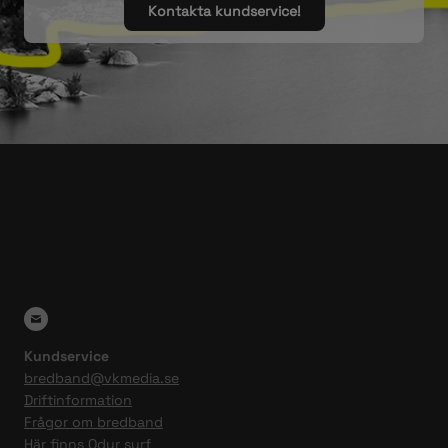
Kontakta kundservice!
Kundservice
bredband@vkmedia.se
Driftinformation
Frågor om bredband
Här finns Odyr surf