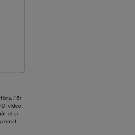
förs. För
HD-video,
ll eller
maximal