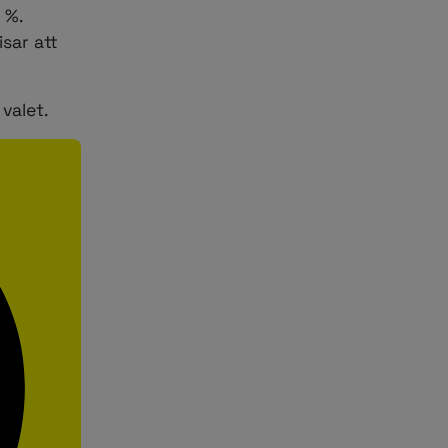
 %.
sar att
valet.