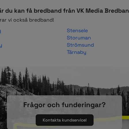
r du kan få bredband från VK Media Bredba
ar vi också bredband!
y
Stensele
Storuman
y
Strömsund
Tärnaby
Frågor och funderingar?
Kontakta kundservice!