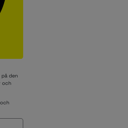
r på den
r och
 och