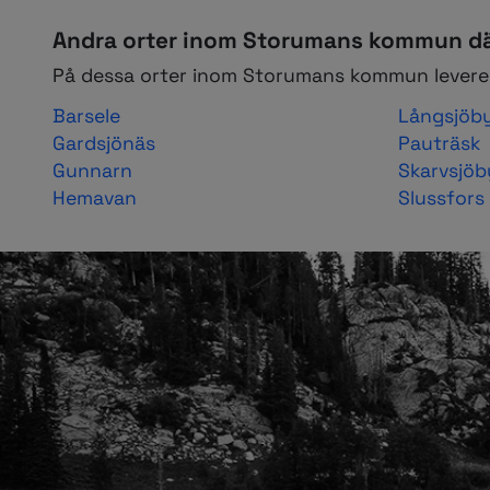
Andra orter inom Storumans kommun dä
På dessa orter inom Storumans kommun leverer
Barsele
Långsjöb
Gardsjönäs
Pauträsk
Gunnarn
Skarvsjöb
Hemavan
Slussfors