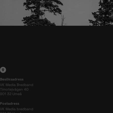
Besöksadress
VK Media Bredband
Timotejvägen 40
901 32 Umeå
Postadress
VK Media bredband