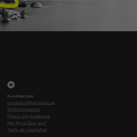
Kundservice
bredband@vkmedia.se
Driftinformation
Frågor om bredband
Här finns Odyr surf
Testa din hastighet